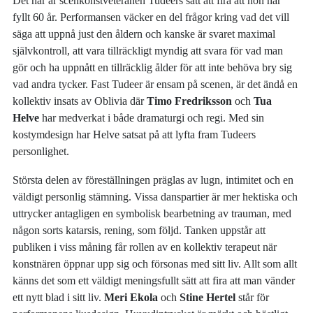
Det här är scenkonstveteranen Tudeers sätt att fira att hon har
fyllt 60 år. Performansen väcker en del frågor kring vad det vill
säga att uppnå just den åldern och kanske är svaret maximal
självkontroll, att vara tillräckligt myndig att svara för vad man
gör och ha uppnått en tillräcklig ålder för att inte behöva bry sig
vad andra tycker. Fast Tudeer är ensam på scenen, är det ändå en
kollektiv insats av Oblivia där
Timo Fredriksson
och
Tua
Helve
har medverkat i både dramaturgi och regi. Med sin
kostymdesign har Helve satsat på att lyfta fram Tudeers
personlighet.
Största delen av föreställningen präglas av lugn, intimitet och en
väldigt personlig stämning. Vissa danspartier är mer hektiska och
uttrycker antagligen en symbolisk bearbetning av trauman, med
någon sorts katarsis, rening, som följd. Tanken uppstår att
publiken i viss måning får rollen av en kollektiv terapeut när
konstnären öppnar upp sig och försonas med sitt liv. Allt som allt
känns det som ett väldigt meningsfullt sätt att fira att man vänder
ett nytt blad i sitt liv.
Meri Ekola
och
Stine Hertel
står för