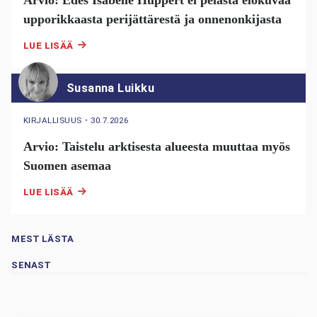
upporikkaasta perijättärestä ja onnenonkijasta
LUE LISÄÄ
Susanna Luikku
KIRJALLISUUS
・
30.7.2026
Arvio: Taistelu arktisesta alueesta muuttaa myös
Suomen asemaa
LUE LISÄÄ
MEST LÄSTA
SENAST