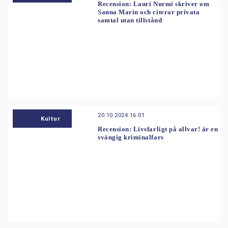
Recension: Lauri Nurmi skriver om
Sanna Marin och citerar privata
samtal utan tillstånd
20.10.2024 16:01
Kultur
Recension: Livsfarligt på allvar! är en
svängig kriminalfars