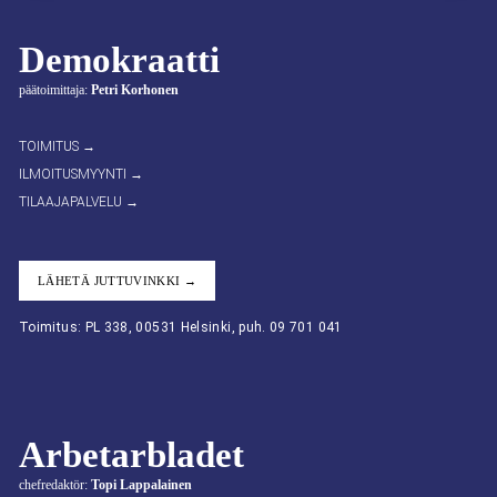
Demokraatti
päätoimittaja:
Petri Korhonen
TOIMITUS →
ILMOITUSMYYNTI →
TILAAJAPALVELU →
LÄHETÄ JUTTUVINKKI →
Toimitus: PL 338, 00531 Helsinki, puh. 09 701 041
Arbetarbladet
chefredaktör:
Topi Lappalainen