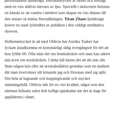
performanens ljusdesign. Huvudintrycket är mörkt och höstligt
med en viss ställvis närvaro av ljus. Speciellt i slutscenen betonas
en känsla av att vandra i mörkret som skapar en viss distans till
den annars så intima föreställningen.
Yiran Zhaos
ljuddesign
kräver en stark lyhördhet av publiken i den väldigt meditativa
showen.
Helhetsintrycket är att med Oblivia har Annika Tudeer har
lyckats åstadkomma en konstnärligt stilig övergångsrit för det att
hon fyllde 60. Ofta talas det om femtioårskris och man kan säkert
tala även om sextioårskris. I detta fall känns det att det inte alls
finns någon kris eller att sextioårsåldern gestaltas som ett stadium
där man övervinner sitt krisande jag och försonas med sig själv.
Det hela är lugnande och hoppingivande och mycket
stämningsfullt. Oblivia står för en viss kvalitet, något som den
närmast fullsatta salen helt tydligt uppskattar när det är dags för
applåderna i slutet.