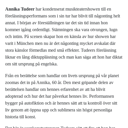
Annika Tudeer
har kondenserat musikteatershowen till en
föreläsningsperformans som i sin tur har blivit till någonting helt
annat. I början av föreställningen tar det sin tid innan hon
kommer igång ordentligt. Stämningen ska vara otvungen, lugn
och intim. På scenen skapar hon en känsla av hur showen har
varit i München men nu är det någonting mycket avskalat där
stora känslor förmedlas med små effekter. Tudeers föreläsning
liknar en lång diktuppläsning och man kan säga att hon har diktat
om sitt ursprung på engelska.
Från en berättelse som handlar om livets ursprung på vår planet
zoomas det in på Annika, 60 år. Den mest gripande delen av
berättelsen handlar om hennes erfarenhet av att ha blivit
adopterad och hur det har påverkat hennes liv. Performansen
bygger på autofiktion och är hennes sätt att ta kontroll över sitt
liv genom att öppna upp och sublimera sin högst personliga
historia till konst.