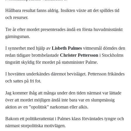
Hållbara resultat fanns aldrig. Insikten växte att det spilldes tid
och resurser.
Tre år efter mordet presenterades ändå en första huvudmisstänkt
gärningsman.
I synnerhet med hjälp av
Lisbeth Palmes
vittnesmål dömdes den
redan tidigare brottsbelastade
Christer Pettersson
i Stockholms
tingsrätt skyldig för mordet på statsminister Palme.
I hovrätten underkändes däremot bevisläget. Pettersson frikändes
och sattes på fri fot.
Jag kommer ihåg att många under den tiden närmast var lättade
över att mordet möjligen ändå inte bara var en slumpmässig
aktion av en ”opolitisk” narkoman eller alkis.
Bakom ett politikerattentat i Palmes klass förväntades tyngre och
närmast storpolitiska motivlägen.