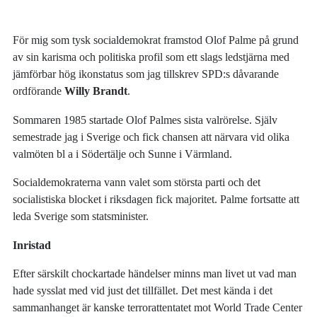
För mig som tysk socialdemokrat framstod Olof Palme på grund
av sin karisma och politiska profil som ett slags ledstjärna med
jämförbar hög ikonstatus som jag tillskrev SPD:s dåvarande
ordförande
Willy Brandt
.
Sommaren 1985 startade Olof Palmes sista valrörelse. Själv
semestrade jag i Sverige och fick chansen att närvara vid olika
valmöten bl a i Södertälje och Sunne i Värmland.
Socialdemokraterna vann valet som största parti och det
socialistiska blocket i riksdagen fick majoritet. Palme fortsatte att
leda Sverige som statsminister.
Inristad
Efter särskilt chockartade händelser minns man livet ut vad man
hade sysslat med vid just det tillfället. Det mest kända i det
sammanhanget är kanske terrorattentatet mot World Trade Center