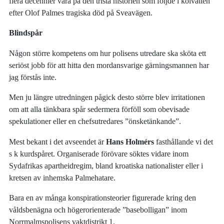
flera decennier vara på den trista historien som följde i kölvatten
efter Olof Palmes tragiska död på Sveavägen.
Blindspår
Någon större kompetens om hur polisens utredare ska sköta ett
seriöst jobb för att hitta den mordansvarige gärningsmannen har
jag förstås inte.
Men ju längre utredningen pågick desto större blev irritationen
om att alla tänkbara spår sedermera förföll som obevisade
spekulationer eller en chefsutredares ”önsketänkande”.
Mest bekant i det avseendet är
Hans Holmérs
fasthållande vi det
s k kurdspåret. Organiserade förövare söktes vidare inom
Sydafrikas apartheidregim, bland kroatiska nationalister eller i
kretsen av inhemska Palmehatare.
Bara en av många konspirationsteorier figurerade kring den
våldsbenägna och högerorienterade ”basebolligan” inom
Norrmalmspolisens vaktdistrikt 1.