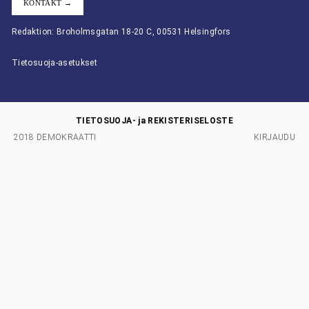
KONTAKT →
Redaktion: Broholmsgatan 18-20 C, 00531 Helsingfors
Tietosuoja-asetukset
TIETOSUOJA- ja REKISTERISELOSTE
2018 DEMOKRAATTI
KIRJAUDU