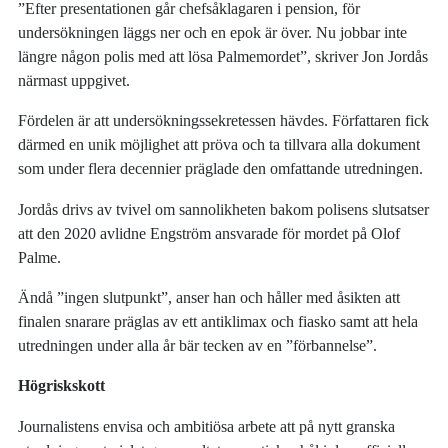
”Efter presentationen går chefsåklagaren i pension, för
undersökningen läggs ner och en epok är över. Nu jobbar inte
längre någon polis med att lösa Palmemordet”, skriver Jon Jordås
närmast uppgivet.
Fördelen är att undersökningssekretessen hävdes. Författaren fick
därmed en unik möjlighet att pröva och ta tillvara alla dokument
som under flera decennier präglade den omfattande utredningen.
Jordås drivs av tvivel om sannolikheten bakom polisens slutsatser
att den 2020 avlidne Engström ansvarade för mordet på Olof
Palme.
Ändå ”ingen slutpunkt”, anser han och håller med åsikten att
finalen snarare präglas av ett antiklimax och fiasko samt att hela
utredningen under alla år bär tecken av en ”förbannelse”.
Högriskskott
Journalistens envisa och ambitiösa arbete att på nytt granska