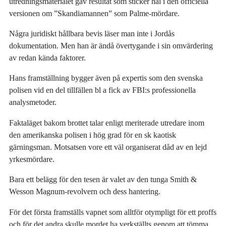
utredningsmaterialet gav resultat som sticker hål i den officiella
versionen om ”Skandiamannen” som Palme-mördare.
Några juridiskt hållbara bevis läser man inte i Jordås
dokumentation. Men han är ändå övertygande i sin omvärdering
av redan kända faktorer.
Hans framställning bygger även på expertis som den svenska
polisen vid en del tillfällen bl a fick av FBI:s professionella
analysmetoder.
Faktaläget bakom brottet talar enligt meriterade utredare inom
den amerikanska polisen i hög grad för en sk kaotisk
gärningsman. Motsatsen vore ett väl organiserat dåd av en lejd
yrkesmördare.
Bara ett belägg för den tesen är valet av den tunga Smith &
Wesson Magnum-revolvern och dess hantering.
För det första framställs vapnet som alltför otympligt för ett proffs
och för det andra skulle mordet ha verkställts genom att tömma