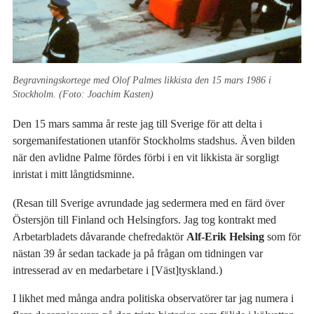
Begravningskortege med Olof Palmes likkista den 15 mars 1986 i
Stockholm. (Foto: Joachim Kasten)
Den 15 mars samma år reste jag till Sverige för att delta i
sorgemanifestationen utanför Stockholms stadshus. Även bilden
när den avlidne Palme fördes förbi i en vit likkista är sorgligt
inristat i mitt långtidsminne.
(Resan till Sverige avrundade jag sedermera med en färd över
Östersjön till Finland och Helsingfors. Jag tog kontrakt med
Arbetarbladets dåvarande chefredaktör
Alf-Erik Helsing
som för
nästan 39 år sedan tackade ja på frågan om tidningen var
intresserad av en medarbetare i [Väst]tyskland.)
I likhet med många andra politiska observatörer tar jag numera i