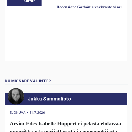
Kultur
Recension: Gothónis vackraste visor
DU MISSADE VÄL INTE?
Jukka Sammalisto
ELOKUVA
・
31.7.2026
Arvio: Edes Isabelle Huppert ei pelasta elokuvaa
upporikkaasta perijättärestä ja onnenonkijasta