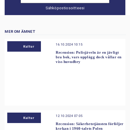
Sähköpostiosoitteesi
MER OM ÄMNET
16.10.2024 10:15
Kultur
Recension: Polisjäveln är en jävligt
bra bok, vars upplägg dock vållar en
viss huvudbry
12.10.2024 07:05
Kultur
Recension: Säkerhetstjänsten förföljer
kyrkan i 1960-talets Polen