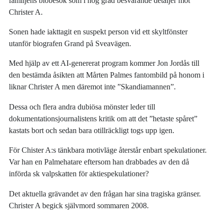
familjens biobesök som i hög grad besvärande detaljer mot
Christer A.
Sonen hade iakttagit en suspekt person vid ett skyltfönster
utanför biografen Grand på Sveavägen.
Med hjälp av ett AI-genererat program kommer Jon Jordås till
den bestämda åsikten att Mårten Palmes fantombild på honom i
liknar Christer A men däremot inte ”Skandiamannen”.
Dessa och flera andra dubiösa mönster leder till
dokumentationsjournalistens kritik om att det ”hetaste spåret”
kastats bort och sedan bara otillräckligt togs upp igen.
För Chister A:s tänkbara motivläge återstår enbart spekulationer.
Var han en Palmehatare eftersom han drabbades av den då
införda sk valpskatten för aktiespekulationer?
Det aktuella grävandet av den frågan har sina tragiska gränser.
Christer A begick självmord sommaren 2008.