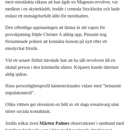
mest misstänkta räknas att han ägde en Magnum-revolver, var
medlem i en skytteklubb, bodde i centrala Stockholm och hade
endast ett motsägelsefullt alibi för mordnatten.
Den offentliga uppmaningen att lämna in sitt vapen för
provskjutning följde Christer A aldrig upp. Pinsamt nog
försummade polisen att kontakta honom på nytt efter ett
misslyckat försök.
Vid ett senare förhör hävdade han att ha sålt revolvern till en
okänd person i den kriminella sfären. Köparen kunde däremot
aldig spåras.
Hans personlighetsprofil kännetecknades vidare med ”bristande
impulskontroll”.
Olika vittnen ger dessutom en bild av ett slags ensamvarg utan
större sociala kontaktnät.
Jordås tolkar även
Mårten Palmes
observationer i samband med