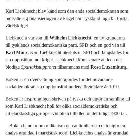
Karl Liebknecht blev känd som den enda socialdemokraten som
motsatte sig finansieringen av kriget när Tyskland ingick i första
världskriget.
Liebknecht var son till
Wilhelm Liebknecht
; en av grundarna
till tysklands socialdemokratiska parti, SPD och en god vän till
Karl Marx
. Karl Liebknecht uteslöts ur SPD och fängslades för
sin opposition mot kriget. Liebknecht kom senare att leda det
blodiga
Spartakistupproret
tillsammans med
Rosa Luxemburg
.
Boken är en översättning som gjordes för det nuvarande
socialdemokratiska ungdomsförbundets företrädare år 1910.
Boken är ursprungligen skriven på tyska och utgör en samling tal
som Karl Liebknecht höll för olika socialdemokratiska och
arbetarklassliga grupper vid olika tillfällen under tidigt 1900-tal.
‒ Boken handlar om militarism och antimilitarism och utgör en
analys grundad i marxistisk teori. Liebknechts analys är grundad