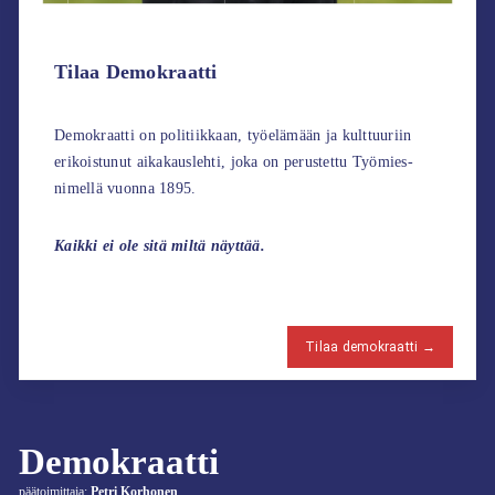
Tilaa Demokraatti
Demokraatti on politiikkaan, työelämään ja kulttuuriin
erikoistunut aikakauslehti, joka on perustettu Työmies-
nimellä vuonna 1895.
Kaikki ei ole sitä miltä näyttää.
Tilaa demokraatti →
Demokraatti
päätoimittaja:
Petri Korhonen