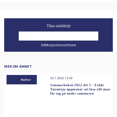
Tilaa uutiskirje
Sähköpostiosoitteesi
MER OM ÄMNET
22.7.2022 12:00
Kultur
Sommarboken 2022 del 5 – Erkki
Tuomioja uppmanar att läsa allt man
får tag på under sommaren