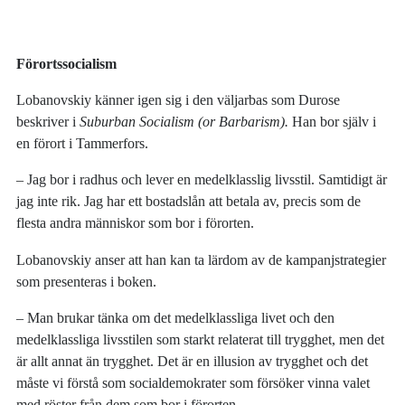
Förortssocialism
Lobanovskiy känner igen sig i den väljarbas som Durose
beskriver i
Suburban Socialism (or Barbarism).
Han bor själv i
en förort i Tammerfors.
‒ Jag bor i radhus och lever en medelklasslig livsstil. Samtidigt är
jag inte rik. Jag har ett bostadslån att betala av, precis som de
flesta andra människor som bor i förorten.
Lobanovskiy anser att han kan ta lärdom av de kampanjstrategier
som presenteras i boken.
‒ Man brukar tänka om det medelklassliga livet och den
medelklassliga livsstilen som starkt relaterat till trygghet, men det
är allt annat än trygghet. Det är en illusion av trygghet och det
måste vi förstå som socialdemokrater som försöker vinna valet
med röster från dem som bor i förorten.