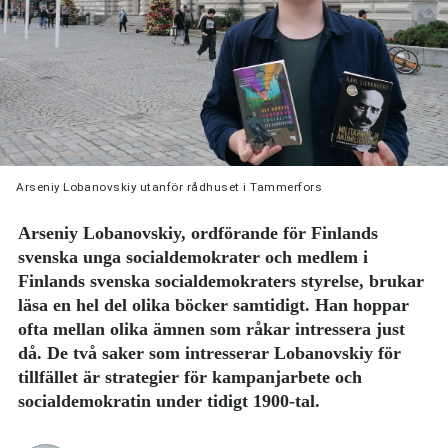
Arseniy Lobanovskiy utanför rådhuset i Tammerfors
Arseniy Lobanovskiy, ordförande för Finlands
svenska unga socialdemokrater och medlem i
Finlands svenska socialdemokraters styrelse, brukar
läsa en hel del olika böcker samtidigt. Han hoppar
ofta mellan olika ämnen som råkar intressera just
då. De två saker som intresserar Lobanovskiy för
tillfället är strategier för kampanjarbete och
socialdemokratin under tidigt 1900-tal.