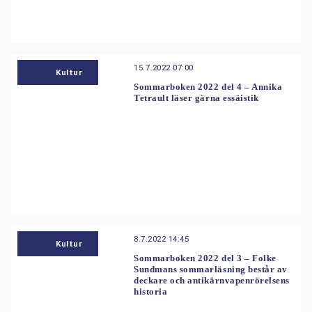
15.7.2022 07:00
Kultur
Sommarboken 2022 del 4 – Annika
Tetrault läser gärna essäistik
8.7.2022 14:45
Kultur
Sommarboken 2022 del 3 – Folke
Sundmans sommarläsning består av
deckare och antikärnvapenrörelsens
historia