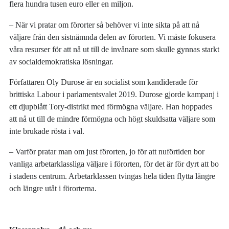
flera hundra tusen euro eller en miljon.
‒ När vi pratar om förorter så behöver vi inte sikta på att nå
väljare från den sistnämnda delen av förorten. Vi måste fokusera
våra resurser för att nå ut till de invånare som skulle gynnas starkt
av socialdemokratiska lösningar.
Författaren Oly Durose är en socialist som kandiderade för
brittiska Labour i parlamentsvalet 2019. Durose gjorde kampanj i
ett djupblått Tory-distrikt med förmögna väljare. Han hoppades
att nå ut till de mindre förmögna och högt skuldsatta väljare som
inte brukade rösta i val.
‒ Varför pratar man om just förorten, jo för att nuförtiden bor
vanliga arbetarklassliga väljare i förorten, för det är för dyrt att bo
i stadens centrum. Arbetarklassen tvingas hela tiden flytta längre
och längre utåt i förorterna.