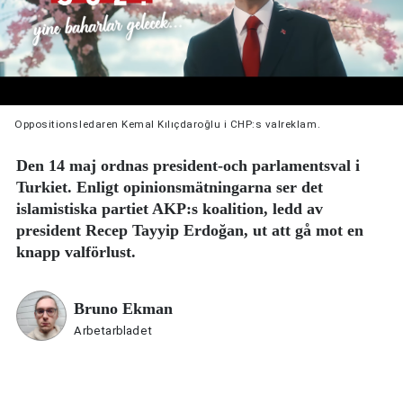
Oppositionsledaren Kemal Kılıçdaroğlu i CHP:s valreklam.
Den 14 maj ordnas president-och parlamentsval i
Turkiet. Enligt opinionsmätningarna ser det
islamistiska partiet AKP:s koalition, ledd av
president Recep Tayyip Erdoğan, ut att gå mot en
knapp valförlust.
Bruno Ekman
Arbetarbladet