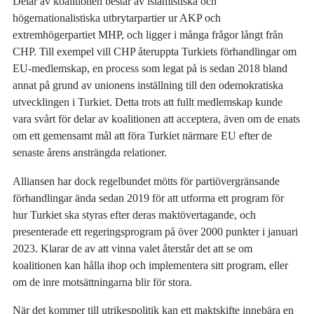
Delar av koalitionen består av islamistiska och
högernationalistiska utbrytarpartier ur AKP och
extremhögerpartiet MHP, och ligger i många frågor långt från
CHP. Till exempel vill CHP återuppta Turkiets förhandlingar om
EU-medlemskap, en process som legat på is sedan 2018 bland
annat på grund av unionens inställning till den odemokratiska
utvecklingen i Turkiet. Detta trots att fullt medlemskap kunde
vara svårt för delar av koalitionen att acceptera, även om de enats
om ett gemensamt mål att föra Turkiet närmare EU efter de
senaste årens ansträngda relationer.
Alliansen har dock regelbundet mötts för partiövergränsande
förhandlingar ända sedan 2019 för att utforma ett program för
hur Turkiet ska styras efter deras maktövertagande, och
presenterade ett regeringsprogram på över 2000 punkter i januari
2023. Klarar de av att vinna valet återstår det att se om
koalitionen kan hålla ihop och implementera sitt program, eller
om de inre motsättningarna blir för stora.
När det kommer till utrikespolitik kan ett maktskifte innebära en