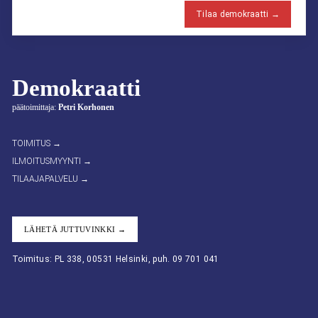
Tilaa demokraatti →
Demokraatti
päätoimittaja:
Petri Korhonen
TOIMITUS →
ILMOITUSMYYNTI →
TILAAJAPALVELU →
LÄHETÄ JUTTUVINKKI →
Toimitus: PL 338, 00531 Helsinki, puh. 09 701 041