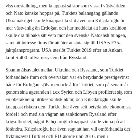
viss omställning, men knappast så stor som vissa i västvärlden
och Nato kanske hoppas på. Turkiets balansgång gällande
Ukrainakriget skulle knappast ta slut även om Kılıçdaroğlu är
mer västvänlig än Erdoğan och har meddelat att hans koalition
skulle dra tillbaka sitt veto mot den svenska Natoanslutningen,
samt att intresse finns för att åter ansluta sig till USA:s F35-
jaktplansprogram. USA uteslöt Turkiet 2019 efter att Ankara
köpt S-400 luftvärnssystem från Ryssland.
Spannmålsavtalet mellan Ukraina och Ryssland, som Turkiet
förhandlade fram och övervakar, var en betydande prestigevinst
både för Erdoğan själv men också för Turkiet, som på senare år
genom sina ageranden i t.ex Syrien och Libyen profilerat sig som
en oberäknelig utrikespolitisk aktör, och Kılıçdaroğlu skulle
knappast riskera den. Turkiet har även sett betydande ekonomisk
fördel i och med sin vägran att sanktionera Ryssland efter
krigsutbrottet, något Kılıçdaroğlu knappast skulle vinna på att
förändra. Kılıçdaroğlu har även sagt att han vill omförhandla det
flyktingavtal Turkiet och EU gjorde upp 2016, men i