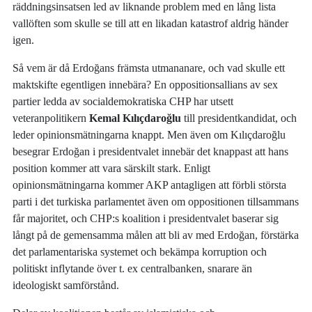
räddningsinsatsen led av liknande problem med en lång lista
vallöften som skulle se till att en likadan katastrof aldrig händer
igen.
Så vem är då Erdoğans främsta utmananare, och vad skulle ett
maktskifte egentligen innebära? En oppositionsallians av sex
partier ledda av socialdemokratiska CHP har utsett
veteranpolitikern
Kemal Kılıçdaroğlu
till presidentkandidat, och
leder opinionsmätningarna knappt. Men även om Kılıçdaroğlu
besegrar Erdoğan i presidentvalet innebär det knappast att hans
position kommer att vara särskilt stark. Enligt
opinionsmätningarna kommer AKP antagligen att förbli största
parti i det turkiska parlamentet även om oppositionen tillsammans
får majoritet, och CHP:s koalition i presidentvalet baserar sig
långt på de gemensamma målen att bli av med Erdoğan, förstärka
det parlamentariska systemet och bekämpa korruption och
politiskt inflytande över t. ex centralbanken, snarare än
ideologiskt samförstånd.