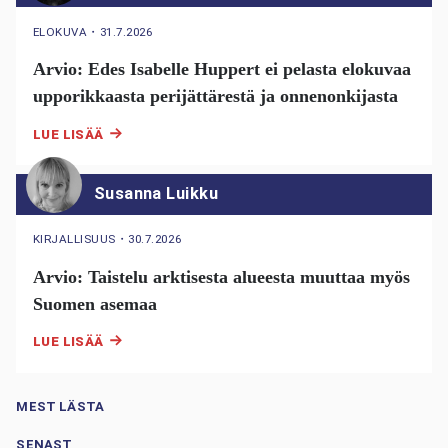
ELOKUVA
・
31.7.2026
Arvio: Edes Isabelle Huppert ei pelasta elokuvaa
upporikkaasta perijättärestä ja onnenonkijasta
LUE LISÄÄ
Susanna Luikku
KIRJALLISUUS
・
30.7.2026
Arvio: Taistelu arktisesta alueesta muuttaa myös
Suomen asemaa
LUE LISÄÄ
MEST LÄSTA
SENAST