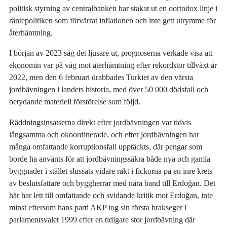
politisk styrning av centralbanken har stakat ut en oortodox linje i
räntepolitiken som förvärrat inflationen och inte gett utrymme för
återhämtning.
I början av 2023 såg det ljusare ut, prognoserna verkade visa att
ekonomin var på väg mot återhämtning efter rekordstor tillväxt år
2022, men den 6 februari drabbades Turkiet av den värsta
jordbävningen i landets historia, med över 50 000 dödsfall och
betydande materiell förstörelse som följd.
Räddningsinsatserna direkt efter jordbävningen var tidvis
långsamma och okoordinerade, och efter jordbävningen har
många omfattande korruptionsfall upptäckts, där pengar som
borde ha använts för att jordbävningssäkra både nya och gamla
byggnader i stället slussats vidare rakt i fickorna på en inre krets
av beslutsfattare och byggherrar med nära band till Erdoğan. Det
här har lett till omfattande och svidande kritik mot Erdoğan, inte
minst eftersom hans parti AKP tog sin första brakseger i
parlamentsvalet 1999 efter en tidigare stor jordbävning där