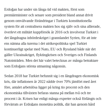
Erdoğan har under sin långa tid vid makten, först som
premiärminister och senare som president bland annat drivit
genom omvälvande förändringar i Turkiets konstitutionella
system för att centralisera makten hos sig själv och sina allierade,
överlevt ett militärt kuppförsök år 2016 och involverat Turkiet i
det långdragna inbördeskriget i grannlandet Syrien, för att inte
ens nämna alla turerna i det utrikespolitiska spel Turkiet
kontinuerligt spelar med Nato, EU och Ryssland både när det
gäller Ukrainakriget, flyktingkrisen och Sveriges och Finlands
Natointräden. Men det här valet betecknas av många betraktare
som Erdoğans största utmaning någonsin.
Sedan 2018 har Turkiet befunnit sig i en långdragen ekonomisk
kris, där inflationen år 2022 nådde över 70% jämfört med året
före, antalet arbetslösa ligger på kring tio procent och den
ekonomiska tillväxten befaras stanna på mellan två och tre
procent i år. Krisen har enligt många experter också förlängts och
förvärrats av Erdoğans monetära politik, där han genom hård